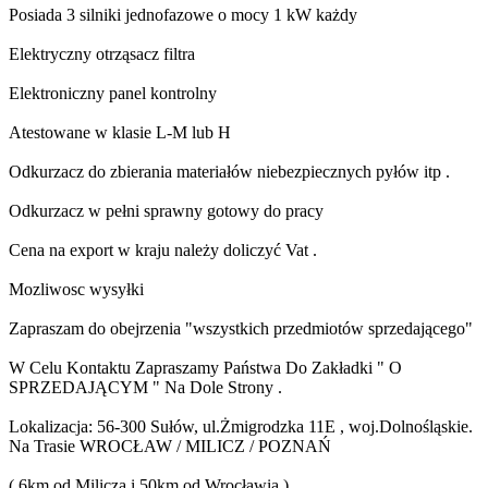
Posiada 3 silniki jednofazowe o mocy 1 kW każdy
Elektryczny otrząsacz filtra
Elektroniczny panel kontrolny
Atestowane w klasie L-M lub H
Odkurzacz do zbierania materiałów niebezpiecznych pyłów itp .
Odkurzacz w pełni sprawny gotowy do pracy
Cena na export w kraju należy doliczyć Vat .
Mozliwosc wysyłki
Zapraszam do obejrzenia "wszystkich przedmiotów sprzedającego"
W Celu Kontaktu Zapraszamy Państwa Do Zakładki " O
SPRZEDAJĄCYM " Na Dole Strony .
Lokalizacja: 56-300 Sułów, ul.Żmigrodzka 11E , woj.Dolnośląskie.
Na Trasie WROCŁAW / MILICZ / POZNAŃ
( 6km od Milicza i 50km od Wrocławia )