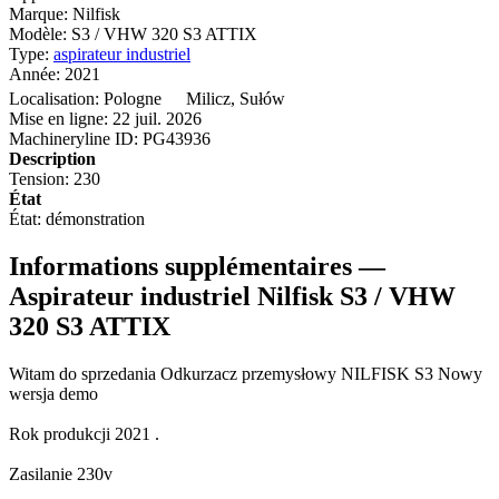
Marque:
Nilfisk
Modèle:
S3 / VHW 320 S3 ATTIX
Type:
aspirateur industriel
Année:
2021
Localisation:
Pologne
Milicz, Sułów
Mise en ligne:
22 juil. 2026
Machineryline ID:
PG43936
Description
Tension:
230
État
État:
démonstration
Informations supplémentaires —
Aspirateur industriel Nilfisk S3 / VHW
320 S3 ATTIX
Witam do sprzedania Odkurzacz przemysłowy NILFISK S3 Nowy
wersja demo
Rok produkcji 2021 .
Zasilanie 230v