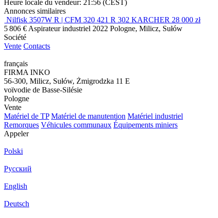
Heure locale du vendeur: 21:56 (CEST)
Annonces similaires
Nilfisk 3507W R | CFM 320 421 R 302 KARCHER 28 000 zł
5 806 €
Aspirateur industriel
2022
Pologne, Milicz, Sułów
Société
Vente
Contacts
français
FIRMA INKO
56-300, Milicz, Sułów, Żmigrodzka 11 E
voïvodie de Basse-Silésie
Pologne
Vente
Matériel de TP
Matériel de manutention
Matériel industriel
Remorques
Véhicules communaux
Équipements miniers
Appeler
Polski
Русский
English
Deutsch