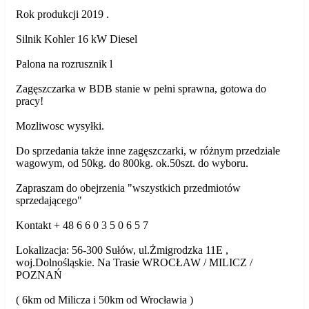
Rok produkcji 2019 .
Silnik Kohler 16 kW Diesel
Palona na rozrusznik l
Zagęszczarka w BDB stanie w pełni sprawna, gotowa do
pracy!
Mozliwosc wysyłki.
Do sprzedania także inne zagęszczarki, w różnym przedziale
wagowym, od 50kg. do 800kg. ok.50szt. do wyboru.
Zapraszam do obejrzenia "wszystkich przedmiotów
sprzedającego"
Kontakt + 48 6 6 0 3 5 0 6 5 7
Lokalizacja: 56-300 Sułów, ul.Żmigrodzka 11E ,
woj.Dolnośląskie. Na Trasie WROCŁAW / MILICZ /
POZNAŃ
( 6km od Milicza i 50km od Wrocławia )