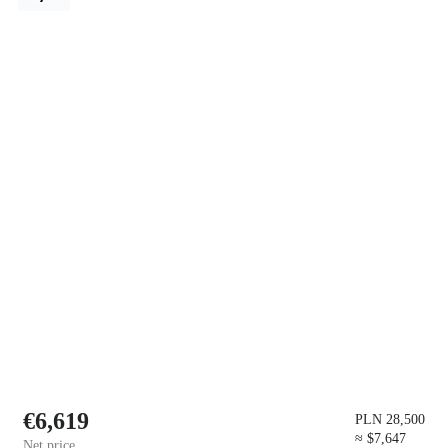
€6,619
PLN 28,500
≈ $7,647
Net price