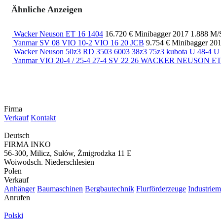
Ähnliche Anzeigen
Wacker Neuson ET 16 1404
16.720 €
Minibagger
2017
1.888 M/
Yanmar SV 08 VIO 10-2 VIO 16 20 JCB
9.754 €
Minibagger
20
Wacker Neuson 50z3 RD 3503 6003 38z3 75z3 kubota U 48-4 U
Yanmar VIO 20-4 / 25-4 27-4 SV 22 26 WACKER NEUSON ET
Firma
Verkauf
Kontakt
Deutsch
FIRMA INKO
56-300, Milicz, Sułów, Żmigrodzka 11 E
Woiwodsch. Niederschlesien
Polen
Verkauf
Anhänger
Baumaschinen
Bergbautechnik
Flurförderzeuge
Industrie
Anrufen
Polski