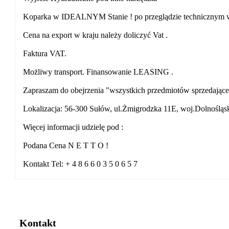
Koparka w IDEALNYM Stanie ! po przeglądzie technicznym w p
Cena na export w kraju należy doliczyć Vat .
Faktura VAT.
Możliwy transport. Finansowanie LEASING .
Zapraszam do obejrzenia "wszystkich przedmiotów sprzedając
Lokalizacja: 56-300 Sułów, ul.Żmigrodzka 11E, woj.Dolnośląsk
Więcej informacji udzielę pod :
Podana Cena N E T T O !
Kontakt Tel: + 4 8 6 6 0 3 5 0 6 5 7
Kontakt